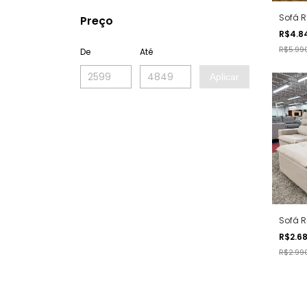
Sofá R
Preço
R$4.8
R$5.99
De
Até
Aplicar
Sofá R
R$2.6
R$2.99