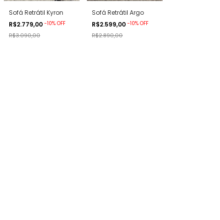
Sofá Retrátil Kyron
Sofá Retrátil Argo
-
10
%
OFF
-
10
%
OFF
R$2.779,00
R$2.599,00
R$3.090,00
R$2.890,00