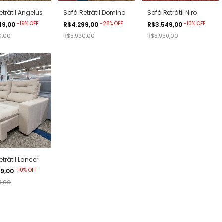
etrátil Angelus
Sofá Retrátil Domino
Sofá Retrátil Niro
-
19
%
OFF
-
28
%
OFF
-
10
%
OFF
49,00
R$4.299,00
R$3.549,00
0,00
R$5.990,00
R$3.950,00
etrátil Lancer
-
10
%
OFF
89,00
0,00