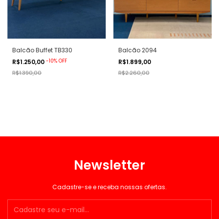
Balcão Buffet TB330
Balcão 2094
-
10
%
OFF
R$1.250,00
R$1.899,00
R$1.390,00
R$2.260,00
Newsletter
Cadastre-se e receba nossas ofertas.